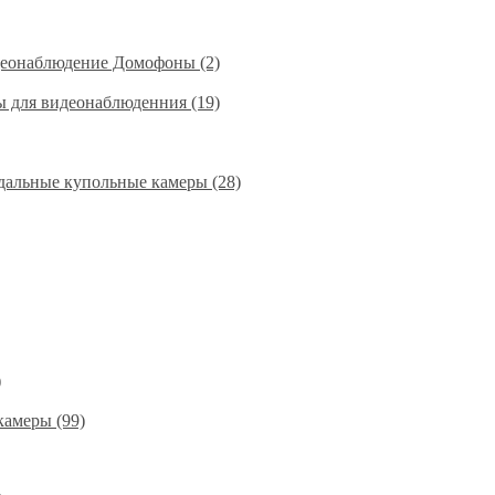
деонаблюдение Домофоны (2)
ы для видеонаблюденния (19)
альные купольные камеры (28)
)
амеры (99)