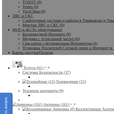
TOSOT (0)
Vertex (0)
VicoClima (0)
ЛВС и СКС
Слаботочные системы и работы в Ульяновске и Улья
Монтаж ЛВС и СКС (0)
Wi-Fi и 4G/3G оборудование
Беспроводной Интернет (8)
Модемы с Агрегацией частот (0)
Сим карты с безлимитным Интернетом (4)
Установка Усилителей Сотовой связи и Интернет в 
Карты доступа/Оплаты
Услуги (61)
Системы Безопасности (37)
Телевидение (15)
Усиление интернета (9)
Задать вопрос
Антенны (161)
Коллективные Антенн