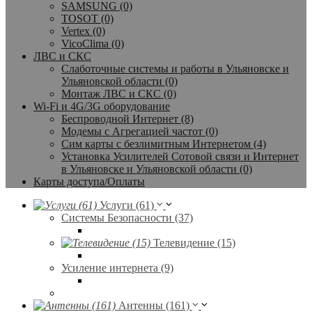
SAMSUNG (0)
TOSOT (0)
Vertex (0)
VicoClima (0)
ЛВС и СКС
Слаботочные системы и работы в Ульяновске и
Ульяновской области (0)
Монтаж ЛВС и СКС (0)
Wi-Fi и 4G/3G оборудование
Беспроводной Интернет (8)
Модемы с Агрегацией частот (0)
Сим карты с безлимитным Интернетом (4)
Установка Усилителей Сотовой связи и Интернет
в Ульяновске и Ульяновской области (0)
Карты доступа/Оплаты
Услуги (61)
Системы Безопасности (37)
Телевидение (15)
Усиление интернета (9)
Антенны (161)