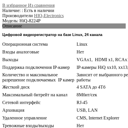
В избранное
Из сравнения
Наличие: : Есть в наличии
Производители
HIQ-Electronics
Модель: HiQ-8224P
Описание
Цифровой видеорегистратор на базе Linux, 24 канала
Операционная система
Linux
Входы аналоговые
Нет
Выходы
VGAх1, HDMI x1, RCAх
Поддержка подключения IP-камер
IP-камеры HiQ xx10, xx13
Количество и максимальное
Зависит от выбранного р
разрешение подключаемых IP камер
работы
Жесткий диск
4 SATA до 4Тб
Максимальный битрейт на канал
8Мбит/сек
Сетевой интерфейс
RJ-45
Архивация
USB, LAN
Удаленное управление
CMS, Internet Explorer
Тревожные входы/выходы
Нет