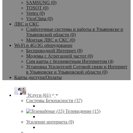
SAMSUNG (0)
TOSOT (0)
Vertex (0)
VicoClima (0)
ЛВС и СКС
Слаботочные системы и работы в Ульяновске и
Ульяновской области (0)
Монтаж ЛВС и СКС (0)
Wi-Fi и 4G/3G оборудование
Беспроводной Интернет (8)
Модемы с Агрегацией частот (0)
Сим карты с безлимитным Интернетом (4)
Установка Усилителей Сотовой связи и Интернет
в Ульяновске и Ульяновской области (0)
Карты доступа/Оплаты
Услуги (61)
Системы Безопасности (37)
Телевидение (15)
Усиление интернета (9)