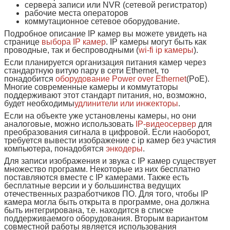
сервера записи или NVR (сетевой регистратор)
рабочие места операторов
коммутационное сетевое оборудование.
Подробное описание IP камер вы можете увидеть на
странице
выбора IP камер
. IP камеры могут быть как
проводные, так и беспроводными (
wi-fi ip камеры
).
Если планируется организация питания камер через
стандартную витую пару в сети Ethernet, то
понадобится
оборудование Power over Ethernet
(PoE).
Многие современные камеры и коммутаторы
поддерживают этот стандарт питания, но, возможно,
будет необходимы
удлинители или инжекторы
.
Если на объекте уже установлены камеры, но они
аналоговые, можно использовать
IP-видеосервер
для
преобразования сигнала в цифровой. Если наоборот,
требуется вывести изображение с ip камер без участия
компьютера, понадобятся
энкодеры
.
Для записи изображения и звука с IP камер существует
множество программ. Некоторые из них бесплатно
поставляются вместе с IP камерами. Также есть
бесплатные версии и у большинства ведущих
отечественных разработчиков ПО. Для того, чтобы IP
камера могла быть открыта в программе, она должна
быть интегрирована, т.е. находится в списке
поддерживаемого оборудования. Вторым вариантом
совместной работы является использования