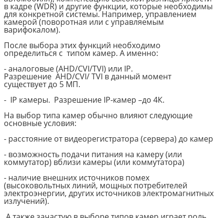
в кадре (
WDR
) и другие функции, которые необходимы
для конкретной системы. Например, управлением
камерой (поворотная или с управляемым
варифокалом).
После выбора этих функций необходимо
определиться с типом камер. А именно:
- аналоговые (
AHD
/
CVI
/
TVI
) или
IP
.
Разрешение
AHD
/
CVI
/
TVI
в данный момент
существует до 5 МП.
-
IP
камеры. Разрешение
IP
-камер –до 4К.
На выбор типа камер обычно влияют следующие
основные условия:
- расстояние от видеорегистратора (сервера) до камер
- возможность подачи питания на камеру (или
коммутатор) вблизи камеры (или коммутатора)
- наличие внешних источников помех
(высоковольтных линий, мощных потребителей
электроэнергии, других источников электромагнитных
излучений).
А также зачастую в выборе типов камер играет роль