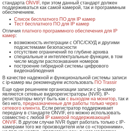
стандарта
ONVIF
, при этом данный стандарт должен
поддерживаться как самой камерой, так и программным
обеспечением.
Список бесплатного ПО для IP камер
Тест бесплатного ПО для IP камер
Отличия
платного программного обеспечения для IP
камер
:
возможность интеграции с ОПС/СКУД и другими
подсистемами безопасности
отсутствие ограничений по глубине архива
специальные и интеллектуальные функции, в том
числе модули распознавания номеров
построение гибридной системы цифрового
видеонаблюдения
В качестве надежной и функциональной системы записи
с ip-камер мы рекомендуем использовать
ПО Trassir
Еще одни решением организации записи с ip-камер
являются сетевые видеорегистраторы (NVR). IP-
регистраторы могут быть как
с выходом на монитор
, так и
без него,
предназначенные для работы только через
сетевого клиента
. Если регистратор поддерживает
передачу в стандарте ONVIF, его можно использовать
совместно с любой
IP камерой поддерживающей
ONVIF
. В другом случае NVR будет работать только с IP-
камерами того же производителя или со «сторонними»,