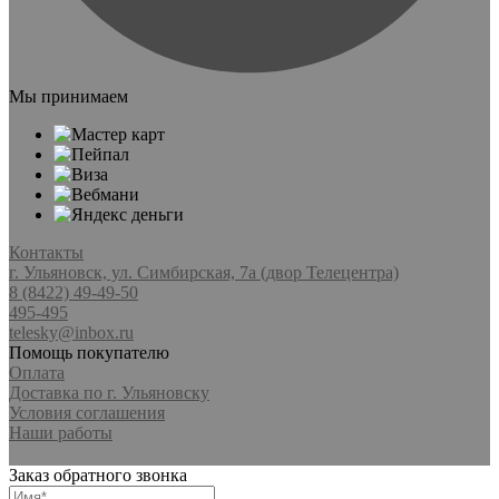
Мы принимаем
Контакты
г. Ульяновск, ул. Симбирская, 7а (двор Телецентра)
8 (8422) 49-49-50
495-495
telesky@inbox.ru
Помощь покупателю
Оплата
Доставка по г. Ульяновску
Условия соглашения
Наши работы
Заказ обратного звонка