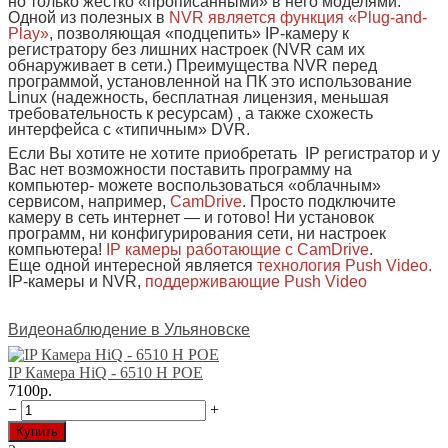
но только жестко «прописанными» в него моделями.
Одной из полезных в
NVR является функция «Plug-and-
Play»
, позволяющая «подцепить» IP-камеру к
регистратору без лишних настроек (NVR сам их
обнаруживает в сети.) Преимущества NVR перед
программой, установленной на ПК это использование
Linux (надежность, бесплатная лицензия, меньшая
требовательность к ресурсам) , а также схожесть
интерфейса с «типичным» DVR.
Если Вы хотите не хотите приобретать IP регистратор и у
Вас нет возможности поставить программу на
компьютер- можете воспользоваться «облачным»
сервисом, например,
CamDrive
. Просто подключите
камеру в сеть интернет — и готово! Ни установок
программ, ни конфигурирования сети, ни настроек
компьютера!
IP камеры работающие с CamDrive
.
Еще одной интересной является
технология Push Video.
IP-камеры и NVR,
поддерживающие Push Video
Видеонаблюдение в Ульяновске
IP Камера HiQ - 6510 H POE
7100р.
−
+
Купить