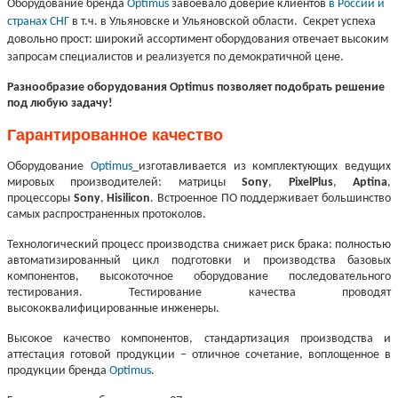
Оборудование бренда
Optimus
завоевало доверие клиентов
в России и
странах СНГ
в т.ч. в Ульяновске и Ульяновской области. Секрет успеха
довольно прост: широкий ассортимент оборудования отвечает высоким
запросам специалистов и реализуется по демократичной цене.
Разнообразие оборудования Optimus позволяет подобрать решение
под любую задачу!
Гарантированное качество
Оборудование
Optimus
изготавливается из комплектующих ведущих
мировых производителей: матрицы
Sony
,
PixelPlus
,
Aptina
,
процессоры
Sony
,
Hisilicon
. Встроенное ПО поддерживает большинство
самых распространенных протоколов.
Технологический процесс производства снижает риск брака: полностью
автоматизированный цикл подготовки и производства базовых
компонентов, высокоточное оборудование последовательного
тестирования. Тестирование качества проводят
высококвалифицированные инженеры.
Высокое качество компонентов, стандартизация производства и
аттестация готовой продукции – отличное сочетание, воплощенное в
продукции бренда
Optimus
.