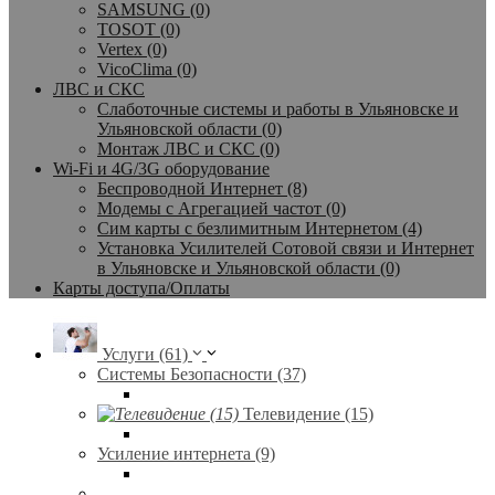
SAMSUNG (0)
TOSOT (0)
Vertex (0)
VicoClima (0)
ЛВС и СКС
Слаботочные системы и работы в Ульяновске и
Ульяновской области (0)
Монтаж ЛВС и СКС (0)
Wi-Fi и 4G/3G оборудование
Беспроводной Интернет (8)
Модемы с Агрегацией частот (0)
Сим карты с безлимитным Интернетом (4)
Установка Усилителей Сотовой связи и Интернет
в Ульяновске и Ульяновской области (0)
Карты доступа/Оплаты
Услуги (61)
Системы Безопасности (37)
Телевидение (15)
Усиление интернета (9)