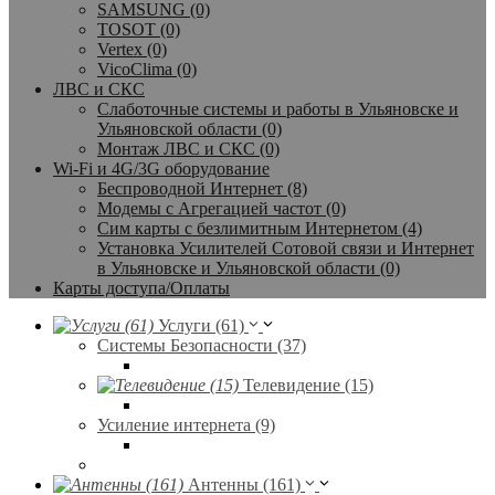
SAMSUNG (0)
TOSOT (0)
Vertex (0)
VicoClima (0)
ЛВС и СКС
Слаботочные системы и работы в Ульяновске и
Ульяновской области (0)
Монтаж ЛВС и СКС (0)
Wi-Fi и 4G/3G оборудование
Беспроводной Интернет (8)
Модемы с Агрегацией частот (0)
Сим карты с безлимитным Интернетом (4)
Установка Усилителей Сотовой связи и Интернет
в Ульяновске и Ульяновской области (0)
Карты доступа/Оплаты
Услуги (61)
Системы Безопасности (37)
Телевидение (15)
Усиление интернета (9)
Антенны (161)