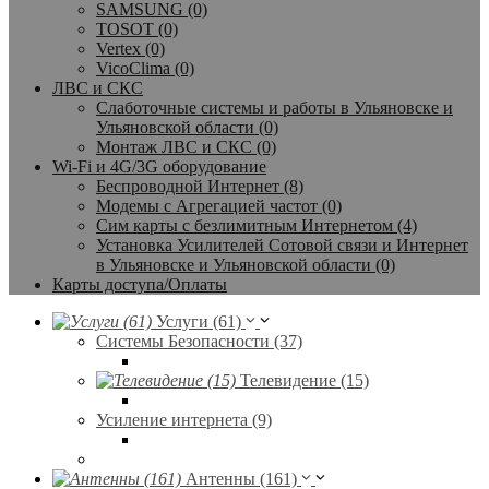
SAMSUNG (0)
TOSOT (0)
Vertex (0)
VicoClima (0)
ЛВС и СКС
Слаботочные системы и работы в Ульяновске и
Ульяновской области (0)
Монтаж ЛВС и СКС (0)
Wi-Fi и 4G/3G оборудование
Беспроводной Интернет (8)
Модемы с Агрегацией частот (0)
Сим карты с безлимитным Интернетом (4)
Установка Усилителей Сотовой связи и Интернет
в Ульяновске и Ульяновской области (0)
Карты доступа/Оплаты
Услуги (61)
Системы Безопасности (37)
Телевидение (15)
Усиление интернета (9)
Антенны (161)