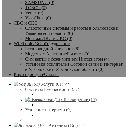
SAMSUNG (0)
TOSOT (0)
Vertex (0)
VicoClima (0)
ЛВС и СКС
Слаботочные системы и работы в Ульяновске и
Ульяновской области (0)
Монтаж ЛВС и СКС (0)
Wi-Fi и 4G/3G оборудование
Беспроводной Интернет (8)
Модемы с Агрегацией частот (0)
Сим карты с безлимитным Интернетом (4)
Установка Усилителей Сотовой связи и Интернет
в Ульяновске и Ульяновской области (0)
Карты доступа/Оплаты
Услуги (61)
Системы Безопасности (37)
Телевидение (15)
Усиление интернета (9)
Антенны (161)