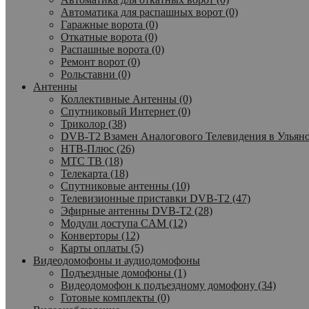
Автоматика для распашных ворот (0)
Гаражные ворота (0)
Откатные ворота (0)
Распашные ворота (0)
Ремонт ворот (0)
Рольставни (0)
Антенны
Коллективные Антенны (0)
Спутниковый Интернет (0)
Триколор (38)
DVB-T2 Взамен Аналогового Телевидения в Ульяно
НТВ-Плюс (26)
МТС ТВ (18)
Телекарта (18)
Спутниковые антенны (10)
Телевизионные приставки DVB-T2 (47)
Эфирные антенны DVB-T2 (28)
Модули доступа CAM (12)
Конверторы (12)
Карты оплаты (5)
Видеодомофоны и аудиодомофоны
Подъездные домофоны (1)
Видеодомофон к подъездному домофону (34)
Готовые комплекты (0)