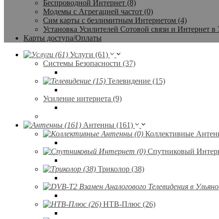
Беспроводной Интернет (8)
Модемы с Агрегацией частот (0)
Сим карты с безлимитным Интернетом (4)
Установка Усилителей Сотовой связи и Интернет в 
Карты доступа/Оплаты
Услуги (61)
Системы Безопасности (37)
Телевидение (15)
Усиление интернета (9)
Антенны (161)
Коллективные Антенн
Спутниковый Интерн
Триколор (38)
НТВ-Плюс (26)