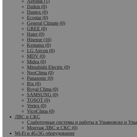
Aeronik (1)
Daikin (0)
Dantex (0)
Ecostar (0)
General Climate (0)
GREE (0)
Haier (0)
Hisense (16)
Kentatsu (0)
LG Aircon (0)
MDV (0)
Midea (0)
Mitsubishi Electric (0)
NeoClima (0)
Panasonic (0)
Rix (0)
Royal Clima (0)
SAMSUNG (0)
TOSOT (0)
Vertex (0)
VicoClima (0)
ЛВС и СКС
Слаботочные системы и работы в Ульяновске и Улья
Монтаж ЛВС и СКС (0)
Wi-Fi и 4G/3G оборудование