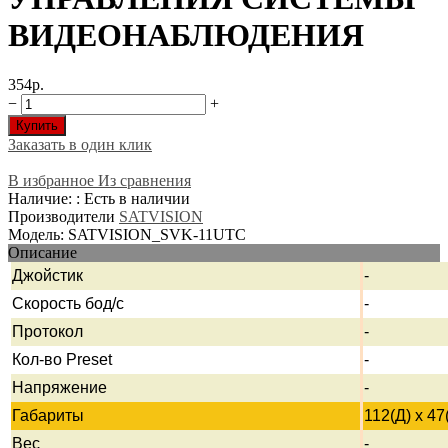
ВИДЕОНАБЛЮДЕНИЯ
354р.
−
+
Купить
Заказать в один клик
В избранное
Из сравнения
Наличие: : Есть в наличии
Производители
SATVISION
Модель: SATVISION_SVK-11UTC
Описание
Джойстик
-
Скорость бод/с
-
Протокол
-
Кол-во Preset
-
Напряжение
-
Габариты
112(Д) х 47
Вес
-