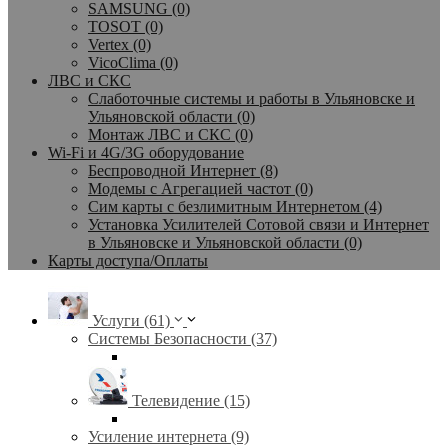
SAMSUNG (0)
TOSOT (0)
Vertex (0)
VicoClima (0)
ЛВС и СКС
Слаботочные системы и работы в Ульяновске и
Ульяновской области (0)
Монтаж ЛВС и СКС (0)
Wi-Fi и 4G/3G оборудование
Беспроводной Интернет (8)
Модемы с Агрегацией частот (0)
Сим карты с безлимитным Интернетом (4)
Установка Усилителей Сотовой связи и Интернет
в Ульяновске и Ульяновской области (0)
Карты доступа/Оплаты
Услуги (61)
Системы Безопасности (37)
Телевидение (15)
Усиление интернета (9)