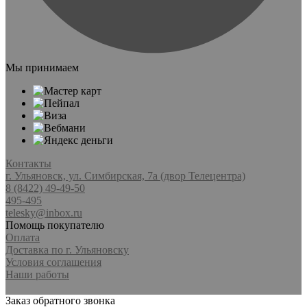
Мы принимаем
Контакты
г. Ульяновск, ул. Симбирская, 7а (двор Телецентра)
8 (8422) 49-49-50
495-495
telesky@inbox.ru
Помощь покупателю
Оплата
Доставка по г. Ульяновску
Условия соглашения
Наши работы
Заказ обратного звонка