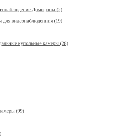
деонаблюдение Домофоны (2)
ы для видеонаблюденния (19)
альные купольные камеры (28)
)
амеры (99)
)