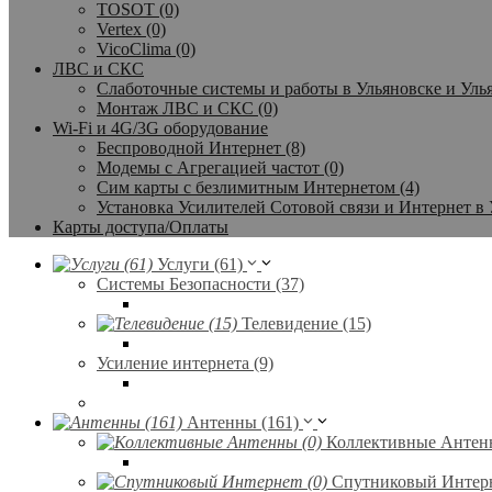
TOSOT (0)
Vertex (0)
VicoClima (0)
ЛВС и СКС
Слаботочные системы и работы в Ульяновске и Улья
Монтаж ЛВС и СКС (0)
Wi-Fi и 4G/3G оборудование
Беспроводной Интернет (8)
Модемы с Агрегацией частот (0)
Сим карты с безлимитным Интернетом (4)
Установка Усилителей Сотовой связи и Интернет в 
Карты доступа/Оплаты
Услуги (61)
Системы Безопасности (37)
Телевидение (15)
Усиление интернета (9)
Антенны (161)
Коллективные Антенн
Спутниковый Интерн