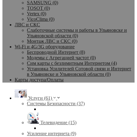
SAMSUNG (0)
TOSOT (0)
Vertex (0)
VicoClima (0)
ЛВС и СКС
Слаботочные системы и работы в Ульяновске и
Ульяновской области (0)
Монтаж ЛВС и СКС (0)
Wi-Fi и 4G/3G оборудование
Беспроводной Интернет (8)
Модемы с Агрегацией частот (0)
Сим карты с безлимитным Интернетом (4)
Установка Усилителей Сотовой связи и Интернет
в Ульяновске и Ульяновской области (0)
Карты доступа/Оплаты
Услуги (61)
Системы Безопасности (37)
Телевидение (15)
Усиление интернета (9)