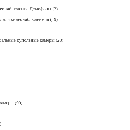
деонаблюдение Домофоны (2)
ы для видеонаблюденния (19)
альные купольные камеры (28)
)
амеры (99)
)