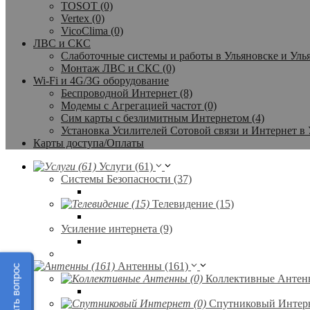
TOSOT (0)
Vertex (0)
VicoClima (0)
ЛВС и СКС
Слаботочные системы и работы в Ульяновске и Улья
Монтаж ЛВС и СКС (0)
Wi-Fi и 4G/3G оборудование
Беспроводной Интернет (8)
Модемы с Агрегацией частот (0)
Сим карты с безлимитным Интернетом (4)
Установка Усилителей Сотовой связи и Интернет в 
Карты доступа/Оплаты
Услуги (61)
Системы Безопасности (37)
Телевидение (15)
Усиление интернета (9)
Антенны (161)
Задать вопрос
Коллективные Антенн
Спутниковый Интерн