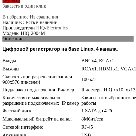
Купить
Заказать в один клик
В избранное
Из сравнения
Наличие: : Есть в наличии
Производители
HIQ-Electronics
Модель: HIQ-2004М
Описание
Цифровой регистратор на базе Linux, 4 канала.
Входы
BNCх4, RCAх1
Выходы
RCAх1, HDMI x1, VGAx
Скорость при разрешении записи
100 к/с
960x576 пикселей
Поддержка подключения IP-камер
IP-камеры HiQ xx10, xx13
Количество и максимальное
Зависит от выбранного р
разрешение подключаемых IP камер
работы
Жесткий диск
1 SATA до 4Тб
Максимальный битрейт на канал
8Мбит/сек
Сетевой интерфейс
RJ-45
Архивация
USB