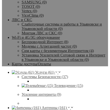
SAMSUNG (0)
TOSOT (0)
Vertex (0)
VicoClima (0)
ЛВС и СКС
Слаботочные системы и работы в Ульяновске и
Ульяновской области (0)
Монтаж ЛВС и СКС (0)
Wi-Fi и 4G/3G оборудование
Беспроводной Интернет (8)
Модемы с Агрегацией частот (0)
Сим карты с безлимитным Интернетом (4)
Установка Усилителей Сотовой связи и Интернет
в Ульяновске и Ульяновской области (0)
Карты доступа/Оплаты
Услуги (61)
Системы Безопасности (37)
Телевидение (15)
Усиление интернета (9)
Антенны (161)