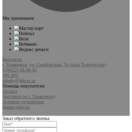
Мы принимаем
Контакты
г. Ульяновск, ул. Симбирская, 7а (двор Телецентра)
8 (8422) 49-49-50
495-495
telesky@inbox.ru
Помощь покупателю
Оплата
Доставка по г. Ульяновску
Условия соглашения
Наши работы
Заказ обратного звонка