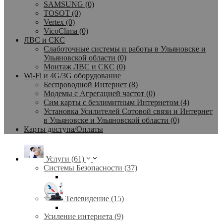
SAMSUNG (0)
TOSOT (0)
Vertex (0)
VicoClima (0)
ЛВС и СКС
Слаботочные системы и работы в Ульяновске и
Ульяновской области (0)
Монтаж ЛВС и СКС (0)
Wi-Fi и 4G/3G оборудование
Беспроводной Интернет (8)
Модемы с Агрегацией частот (0)
Сим карты с безлимитным Интернетом (4)
Установка Усилителей Сотовой связи и Интернет
в Ульяновске и Ульяновской области (0)
Карты доступа/Оплаты
Услуги (61)
Системы Безопасности (37)
Телевидение (15)
Усиление интернета (9)