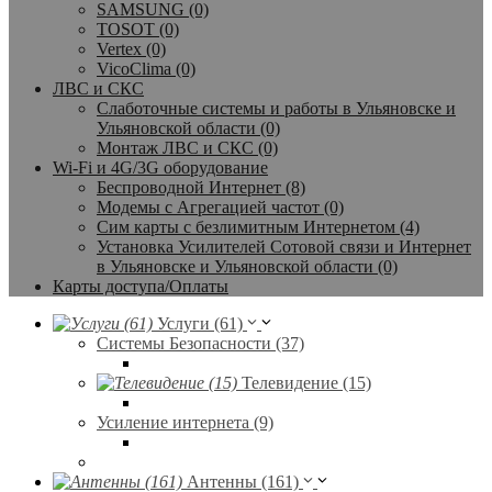
SAMSUNG (0)
TOSOT (0)
Vertex (0)
VicoClima (0)
ЛВС и СКС
Слаботочные системы и работы в Ульяновске и
Ульяновской области (0)
Монтаж ЛВС и СКС (0)
Wi-Fi и 4G/3G оборудование
Беспроводной Интернет (8)
Модемы с Агрегацией частот (0)
Сим карты с безлимитным Интернетом (4)
Установка Усилителей Сотовой связи и Интернет
в Ульяновске и Ульяновской области (0)
Карты доступа/Оплаты
Услуги (61)
Системы Безопасности (37)
Телевидение (15)
Усиление интернета (9)
Антенны (161)