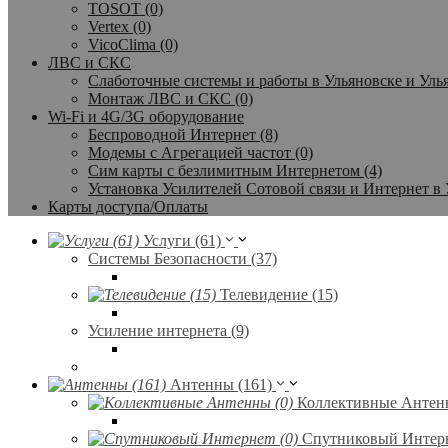
TOSOT (0)
Vertex (0)
VicoClima (0)
ЛВС и СКС
Слаботочные системы и работы в Ульяновске и Улья
Монтаж ЛВС и СКС (0)
Wi-Fi и 4G/3G оборудование
Беспроводной Интернет (8)
Модемы с Агрегацией частот (0)
Сим карты с безлимитным Интернетом (4)
Установка Усилителей Сотовой связи и Интернет в 
Карты доступа/Оплаты
Услуги (61)
Системы Безопасности (37)
Телевидение (15)
Усиление интернета (9)
Антенны (161)
Коллективные Антенн
Спутниковый Интерн