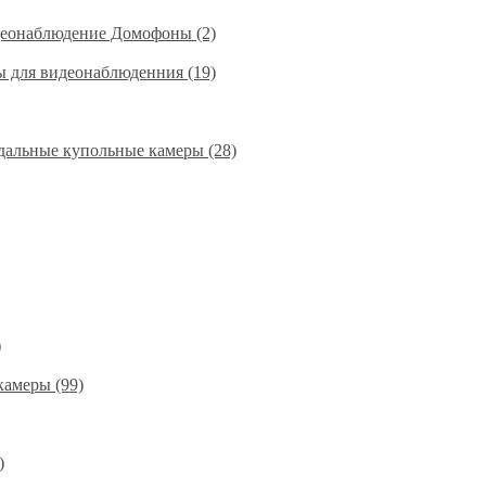
деонаблюдение Домофоны (2)
ы для видеонаблюденния (19)
альные купольные камеры (28)
)
амеры (99)
)