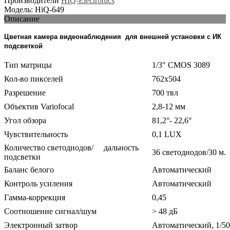
Производители
HIQ-Electronics
Модель: HiQ-649
Описание
Цветная камера видеонаблюдения для внешней установки с ИК
подсветкой
Тип матрицы
1/3" CMOS 3089
Кол-во пикселей
762x504
Разрешение
700 твл
Объектив Variofocal
2,8-12 мм
Угол обзора
81,2°- 22,6°
Чувствительность
0,1 LUX
Количество светодиодов/ дальность
36 светодиодов/30 м.
подсветки
Баланс белого
Автоматический
Контроль усиления
Автоматический
Гамма-коррекция
0,45
Соотношение сигнал/шум
> 48 дБ
Электронный затвор
Автоматический, 1/50