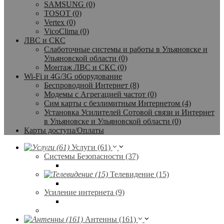
SAMSUNG (0)
TOSOT (0)
Vertex (0)
VicoClima (0)
ЛВС и СКС
Слаботочные системы и работы в Ульяновске и
Ульяновской области (0)
Монтаж ЛВС и СКС (0)
Wi-Fi и 4G/3G оборудование
Беспроводной Интернет (8)
Модемы с Агрегацией частот (0)
Сим карты с безлимитным Интернетом (4)
Установка Усилителей Сотовой связи и Интернет
в Ульяновске и Ульяновской области (0)
Карты доступа/Оплаты
Услуги (61)
Системы Безопасности (37)
Телевидение (15)
Усиление интернета (9)
Антенны (161)