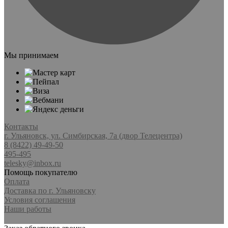
Мы принимаем
Контакты
г. Ульяновск, ул. Симбирская, 7а (двор Телецентра)
8 (8422) 49-49-50
495-495
telesky@inbox.ru
Помощь покупателю
Оплата
Доставка по г. Ульяновску
Условия соглашения
Наши работы