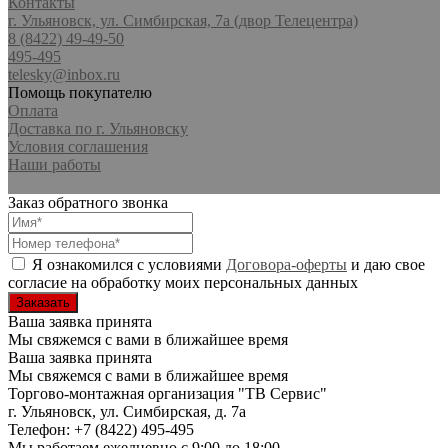
Контакты
г. Ульяновск, ул. Симбирская, 7а (двор Телецентра)
8 (8422) 49-49-50
495-495
telesky@inbox.ru
Помощь покупателю
Оплата
Доставка по г. Ульяновску
Условия соглашения
Наши работы
Заказ обратного звонка
Я ознакомился с условиями
Договора-оферты
и даю свое
согласие на обработку моих персональных данных
Ваша заявка принята
Мы свяжемся с вами в ближайшее время
Ваша заявка принята
Мы свяжемся с вами в ближайшее время
Торгово-монтажная организация
"ТВ Сервис"
г. Ульяновск
,
ул. Симбирская, д. 7а
Телефон:
+7 (8422) 495-495
Мы работаем
ежедневно с 9:00 до 18:00