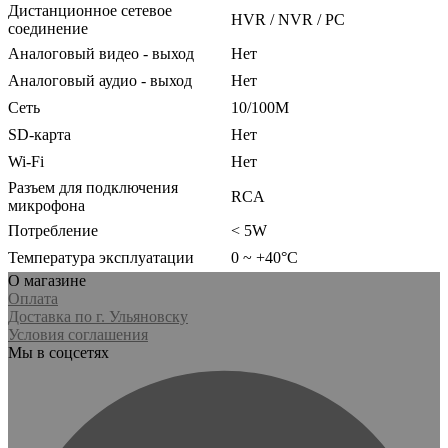
Дистанционное сетевое
HVR / NVR / PC
соединение
Аналоговый видео - выход
Нет
Аналоговый аудио - выход
Нет
Сеть
10/100M
SD-карта
Нет
Wi-Fi
Нет
Разъем для подключения
RCA
микрофона
Потребление
< 5W
Температура эксплуатации
0 ~ +40°C
О магазине
Оплата
Доставка по г. Ульяновску
Условия соглашения
Мы в соцсетях