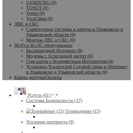
SAMSUNG (0)
TOSOT (0)
Vertex (0)
VicoClima (0)
ЛВС и СКС
Слаботочные системы и работы в Ульяновске и
Ульяновской области (0)
Монтаж ЛВС и СКС (0)
Wi-Fi и 4G/3G оборудование
Беспроводной Интернет (8)
Модемы с Агрегацией частот (0)
Сим карты с безлимитным Интернетом (4)
Установка Усилителей Сотовой связи и Интернет
в Ульяновске и Ульяновской области (0)
Карты доступа/Оплаты
Услуги (61)
Системы Безопасности (37)
Телевидение (15)
Усиление интернета (9)