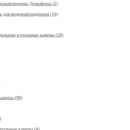
деонаблюдение Домофоны (2)
ы для видеонаблюденния (19)
альные купольные камеры (28)
)
амеры (99)
)
польные камеры (4)