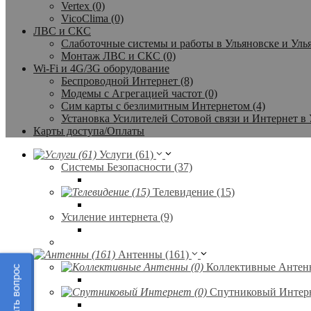
Vertex (0)
VicoClima (0)
ЛВС и СКС
Слаботочные системы и работы в Ульяновске и Улья
Монтаж ЛВС и СКС (0)
Wi-Fi и 4G/3G оборудование
Беспроводной Интернет (8)
Модемы с Агрегацией частот (0)
Сим карты с безлимитным Интернетом (4)
Установка Усилителей Сотовой связи и Интернет в 
Карты доступа/Оплаты
Услуги (61)
Системы Безопасности (37)
Телевидение (15)
Усиление интернета (9)
Антенны (161)
Коллективные Антенн
Задать вопрос
Спутниковый Интерн