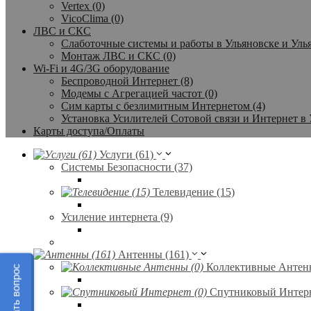
Vertex (0)
VicoClima (0)
ЛВС и СКС
Слаботочные системы и работы в Ульяновске и Улья
Монтаж ЛВС и СКС (0)
Wi-Fi и 4G/3G оборудование
Беспроводной Интернет (8)
Модемы с Агрегацией частот (0)
Сим карты с безлимитным Интернетом (4)
Установка Усилителей Сотовой связи и Интернет в 
Карты доступа/Оплаты
Услуги (61)
Системы Безопасности (37)
Телевидение (15)
Усиление интернета (9)
Антенны (161)
Коллективные Антенн
Задать вопрос
Спутниковый Интерн