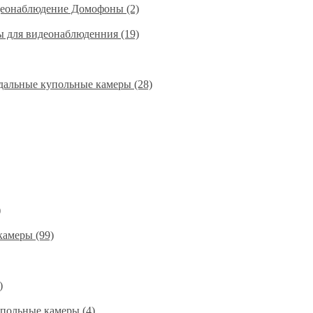
деонаблюдение Домофоны (2)
ы для видеонаблюденния (19)
альные купольные камеры (28)
)
амеры (99)
)
польные камеры (4)