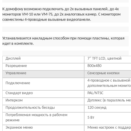
К домофону возможно подключить до 2х вызывных панелей, до 4х
мониторов VM-10 или VM-7S, до 2х аналоговых камер. С монитором
совместимы 4-проводные вызывные видеопанели.
Устанавливается накладным способом при помощи пластины, которая
идет в комплекте.
Дисплей
7" TFT LCD, цветной
Разрешение
800х480
Управление
Сенсорные кнопки
4-проводное с вызывной
Подключение
дополнительным монит
Стандарт видео
PAL/NTSC
Интерком
Дуплекс (в параллель м
Продолжительность беседы
120 секунд
Потребляемая мощность в рабочем
5 Вт
режиме
Экранное меню
Меню настроек с поддер