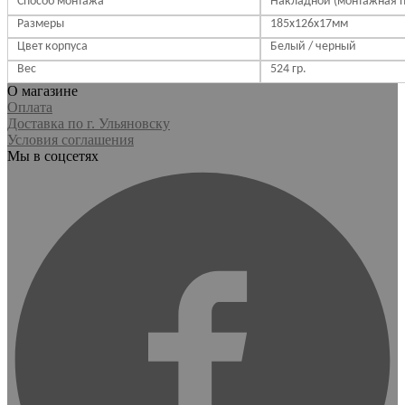
Способ монтажа
Накладной (монтажная п
Размеры
185х126х17мм
Цвет корпуса
Белый / черный
Вес
524 гр.
О магазине
Оплата
Доставка по г. Ульяновску
Условия соглашения
Мы в соцсетях