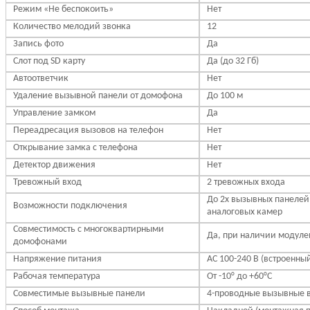
Режим «Не беспокоить»
Нет
Количество мелодий звонка
12
Запись фото
Да
Слот под SD карту
Да (до 32 Гб)
Автоответчик
Нет
Удаление вызывной панели от домофона
До 100 м
Управление замком
Да
Переадресация вызовов на телефон
Нет
Открывание замка с телефона
Нет
Детектор движения
Нет
Тревожный вход
2 тревожных входа
До 2х вызывных панелей,
Возможности подключения
аналоговых камер
Совместимость с многоквартирными
Да, при наличии модуле
домофонами
Напряжение питания
АС 100-240 В (встроенны
Рабочая температура
От -10° до +60°С
Совместимые вызывные панели
4-проводные вызывные 