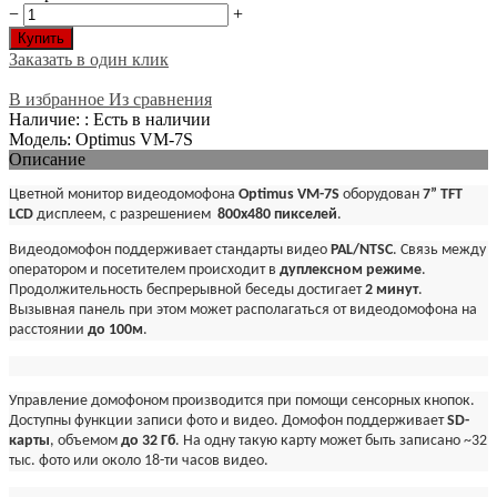
−
+
Купить
Заказать в один клик
В избранное
Из сравнения
Наличие: : Есть в наличии
Модель: Optimus VM-7S
Описание
Цветной монитор видеодомофона
Optimus VM-7S
оборудован
7” TFT
LCD
дисплеем, с разрешением
800х480
пикселей
.
Видеодомофон поддерживает стандарты видео
PAL/NTSC
. Связь между
оператором и посетителем происходит в
дуплексном режиме
.
Продолжительность беспрерывной беседы достигает
2 минут
.
Вызывная панель при этом может располагаться от видеодомофона на
расстоянии
до 100м
.
Управление домофоном производится при помощи сенсорных кнопок.
Доступны функции записи фото и видео. Домофон поддерживает
SD-
карты
, объемом
до 32 Гб
. На одну такую карту может быть записано ~32
тыс. фото или около 18-ти часов видео.