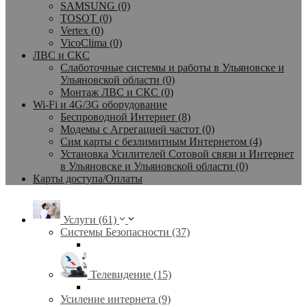
SAMSUNG (0)
TOSOT (0)
Vertex (0)
VicoClima (0)
ЛВС и СКС
Слаботочные системы и работы в Ульяновске и
Ульяновской области (0)
Монтаж ЛВС и СКС (0)
Wi-Fi и 4G/3G оборудование
Беспроводной Интернет (8)
Модемы с Агрегацией частот (0)
Сим карты с безлимитным Интернетом (4)
Установка Усилителей Сотовой связи и Интернет
в Ульяновске и Ульяновской области (0)
Карты доступа/Оплаты
Услуги (61)
Системы Безопасности (37)
Телевидение (15)
Усиление интернета (9)