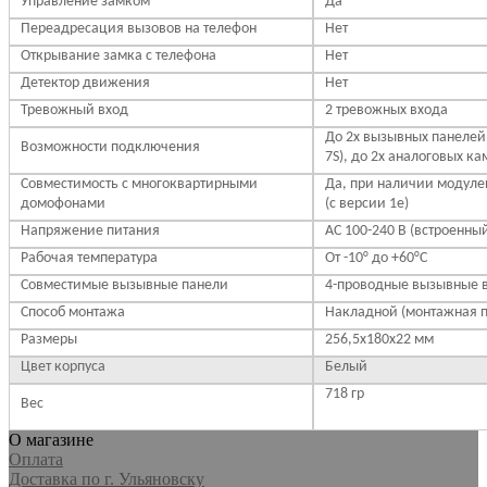
Управление замком
Да
Переадресация вызовов на телефон
Нет
Открывание замка с телефона
Нет
Детектор движения
Нет
Тревожный вход
2 тревожных входа
До 2х вызывных панелей,
Возможности подключения
7S), до 2х аналоговых ка
Совместимость с многоквартирными
Да, при наличии модуле
домофонами
(с версии 1e)
Напряжение питания
АС 100-240 В (встроенны
Рабочая температура
От -10° до +60°С
Совместимые вызывные панели
4-проводные вызывные 
Способ монтажа
Накладной (монтажная п
Размеры
256,5х180х22 мм
Цвет корпуса
Белый
718 гр
Вес
О магазине
Оплата
Доставка по г. Ульяновску