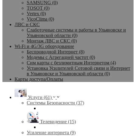
SAMSUNG (0)
TOSOT (0)
Vertex (0)
VicoClima (0)
ЛВС и СКС
Слаботочные системы и работы в Ульяновске и
Ульяновской области (0)
Монтаж ЛВС и СКС (0)
Wi-Fi и 4G/3G оборудование
Беспроводной Интернет (8)
Модемы с Агрегацией частот (0)
Сим карты с безлимитным Интернетом (4)
Установка Усилителей Сотовой связи и Интернет
в Ульяновске и Ульяновской области (0)
Карты доступа/Оплаты
Услуги (61)
Системы Безопасности (37)
Телевидение (15)
Усиление интернета (9)