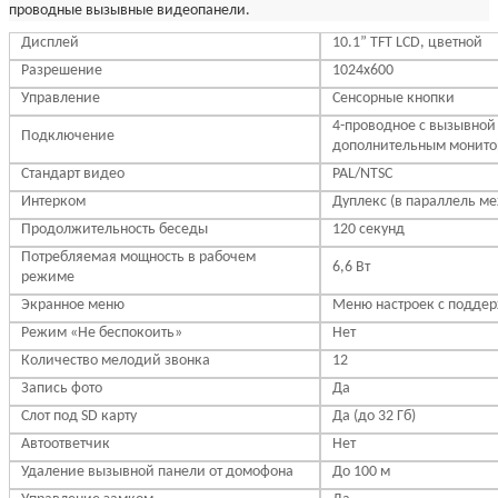
проводные вызывные видеопанели.
Дисплей
10.1” TFT LCD, цветной
Разрешение
1024x600
Управление
Сенсорные кнопки
4-проводное с вызывной
Подключение
дополнительным монит
Стандарт видео
PAL/NTSC
Интерком
Дуплекс (в параллель м
Продолжительность беседы
120 секунд
Потребляемая мощность в рабочем
6,6 Вт
режиме
Экранное меню
Меню настроек с поддер
Режим «Не беспокоить»
Нет
Количество мелодий звонка
12
Запись фото
Да
Слот под SD карту
Да (до 32 Гб)
Автоответчик
Нет
Удаление вызывной панели от домофона
До 100 м