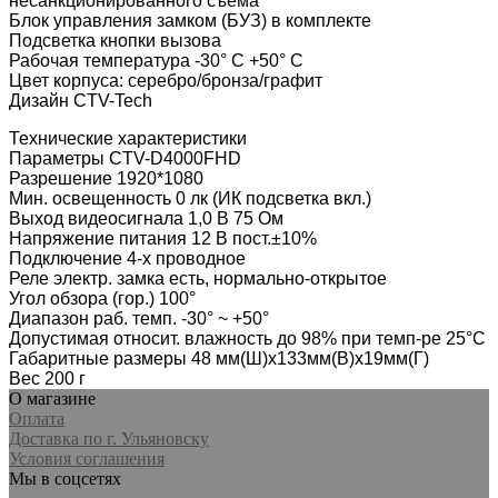
несанкционированного съема
Блок управления замком (БУЗ) в комплекте
Подсветка кнопки вызова
Рабочая температура -30° С +50° С
Цвет корпуса: серебро/бронза/графит
Дизайн CTV-Tech
Технические характеристики
Параметры CTV-D4000FHD
Разрешение 1920*1080
Мин. освещенность 0 лк (ИК подсветка вкл.)
Выход видеосигнала 1,0 В 75 Ом
Напряжение питания 12 В пост.±10%
Подключение 4-х проводное
Реле электр. замка есть, нормально-открытое
Угол обзора (гор.) 100°
Диапазон раб. темп. -30° ~ +50°
Допустимая относит. влажность до 98% при темп-ре 25°C
Габаритные размеры 48 мм(Ш)х133мм(В)х19мм(Г)
Вес 200 г
О магазине
Оплата
Доставка по г. Ульяновску
Условия соглашения
Мы в соцсетях