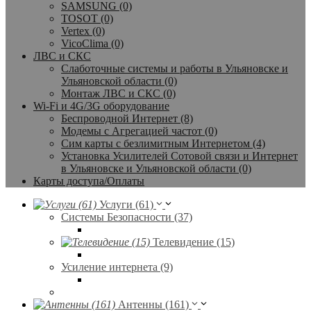
SAMSUNG (0)
TOSOT (0)
Vertex (0)
VicoClima (0)
ЛВС и СКС
Слаботочные системы и работы в Ульяновске и
Ульяновской области (0)
Монтаж ЛВС и СКС (0)
Wi-Fi и 4G/3G оборудование
Беспроводной Интернет (8)
Модемы с Агрегацией частот (0)
Сим карты с безлимитным Интернетом (4)
Установка Усилителей Сотовой связи и Интернет
в Ульяновске и Ульяновской области (0)
Карты доступа/Оплаты
Услуги (61)
Системы Безопасности (37)
Телевидение (15)
Усиление интернета (9)
Антенны (161)