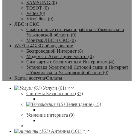
SAMSUNG (0)
TOSOT (0)
Vertex (0)
VicoClima (0)
ЛВС и СКС
Слаботочные системы и работы в Ульяновске и
Ульяновской области (0)
Монтаж ЛВС и СКС (0)
Wi-Fi и 4G/3G оборудование
Беспроводной Интернет (8)
Модемы с Агрегацией частот (0)
Сим карты с безлимитным Интернетом (4)
Установка Усилителей Сотовой связи и Интернет
в Ульяновске и Ульяновской области (0)
Карты доступа/Оплаты
Услуги (61)
Системы Безопасности (37)
Телевидение (15)
Усиление интернета (9)
Антенны (161)