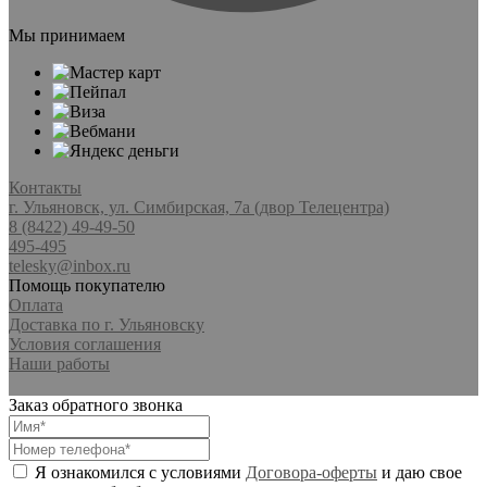
Мы принимаем
Контакты
г. Ульяновск, ул. Симбирская, 7а (двор Телецентра)
8 (8422) 49-49-50
495-495
telesky@inbox.ru
Помощь покупателю
Оплата
Доставка по г. Ульяновску
Условия соглашения
Наши работы
Заказ обратного звонка
Я ознакомился с условиями
Договора-оферты
и даю свое