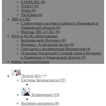
SAMSUNG (0)
TOSOT (0)
Vertex (0)
VicoClima (0)
ЛВС и СКС
Слаботочные системы и работы в Ульяновске и
Ульяновской области (0)
Монтаж ЛВС и СКС (0)
Wi-Fi и 4G/3G оборудование
Беспроводной Интернет (8)
Модемы с Агрегацией частот (0)
Сим карты с безлимитным Интернетом (4)
Установка Усилителей Сотовой связи и Интернет
в Ульяновске и Ульяновской области (0)
Карты доступа/Оплаты
Услуги (61)
Системы Безопасности (37)
Телевидение (15)
Усиление интернета (9)