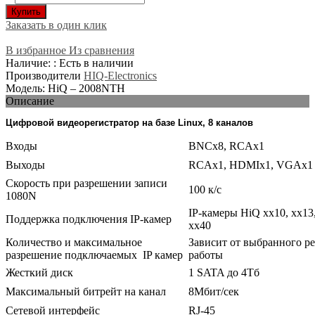
Купить
Заказать в один клик
В избранное
Из сравнения
Наличие: : Есть в наличии
Производители
HIQ-Electronics
Модель: HiQ – 2008NTH
Описание
Цифровой видеорегистратор на базе Linux, 8 каналов
Входы
BNCх8, RCAx1
Выходы
RCAх1, HDMIx1, VGAx1
Скорость при разрешении записи
100 к/с
1080N
IP-камеры HiQ xx10, xx13,
Поддержка подключения IP-камер
xx40
Количество и максимальное
Зависит от выбранного р
разрешение подключаемых IP камер
работы
Жесткий диск
1 SATA до 4Тб
Максимальный битрейт на канал
8Мбит/сек
Сетевой интерфейс
RJ-45